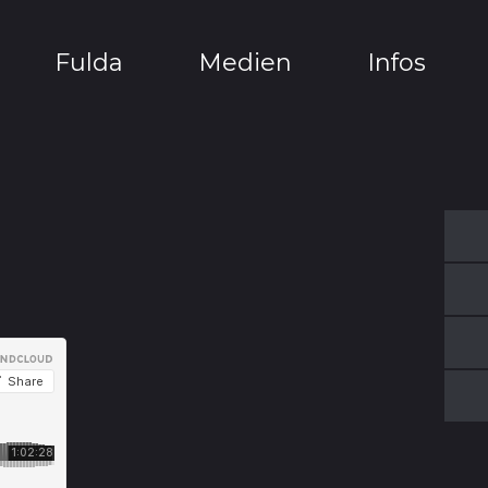
Fulda
Medien
Infos
Center
Predigten
Finanzen
n
Events
Flashlight
Spenden
Freizeit
Videos
Sponsoren
Sportarbeit
Fotos
Projekte
Flyer
Standorte
Termine
Fragen