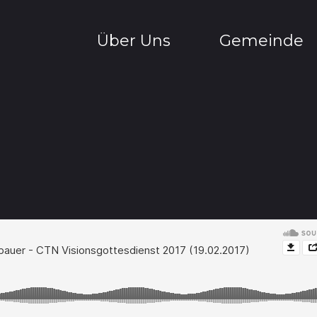
Über Uns
Gemeinde
Über Uns
Gottesdienste
Gemeinde
Connectgruppe
Netzwerk
Glaubenskurs
Team
Jahr Für Gott
Jüngerschule
Baby-Café